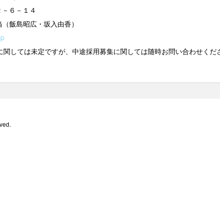
川２－６－１４
事担当（飯島昭広・坂入由香）
jp
に関しては未定ですが、中途採用募集に関しては随時お問い合わせくださ
rved.